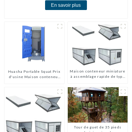
En savoir plus
Maison conteneur miniature
Huasha Portable Squat Prix
à assemblage rapide de type
d'usine Maison conteneur
X
Entièrement assemblée
Toilettes préfabriquées
portables Vente
Personnalisée
Personnalisée
Tour de guet de 35 pieds