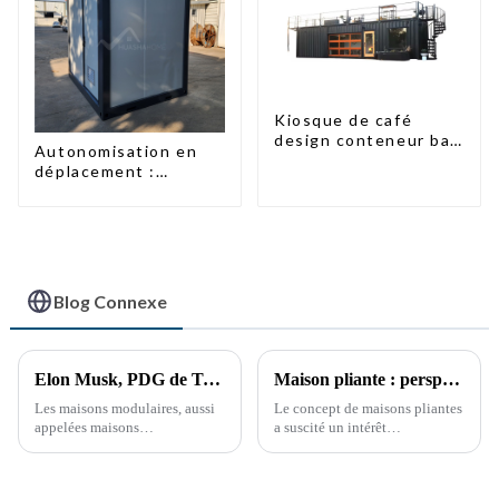
Kiosque de café
design conteneur bar
Autonomisation en
20 pieds préfabriqué
déplacement :
design kiosques à
toilettes portables
vendre conteneur
accessibles
pliable moderne HS
hôtel panneau
sandwich
Blog Connexe
Elon Musk, PDG de Tesla, suscite un regain d'intérêt pour les maisons modulaires : l'avenir de la révolution du logement
Maison pliante : perspectives de développement futur
Les maisons modulaires, aussi
Le concept de maisons pliantes
appelées maisons
a suscité un intérêt
préfabriquées, sont des unités
considérable ces dernières
d'habitation innovantes
années, en raison du besoin de
construites en usine sous forme
solutions de logement