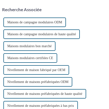
de modules préconçus. Ces
abordables, flexibles et
modules sont ensuite
durables. Avec l'accélération de
Recherche Associée
transportés vers leur lieu de
l'urbanisation, ...
production.
Maisons de campagne modulaires ODM
Maisons de campagne modulaires de haute qualité
Maisons modulaires bon marché
Maisons modulaires certifiées CE
Nivellement de maison fabriqué par OEM
Nivellement de maisons préfabriquées ODM
Nivellement de maisons préfabriquées de haute qualité
Nivellement de maisons préfabriquées à bas prix