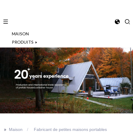
MAISON
French
PRODUITS
NOUVELLES
CAS
CONTACTS
>>
Maison
Fabricant de petites maisons portables