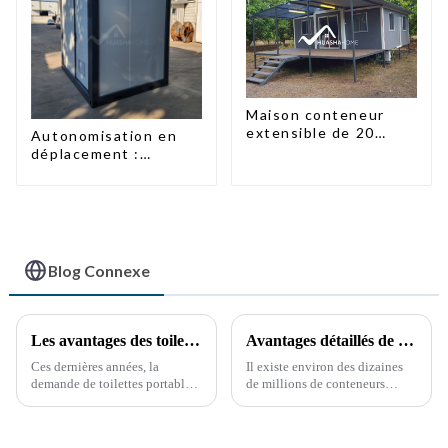
Maison conteneur
extensible de 20
Autonomisation en
pieds/40 pieds en
déplacement :
Nouvelle-Zélande
toilettes portables
accessibles
Blog Connexe
Les avantages des toilettes portables : une nécessité croissante
Avantages détaillés de la modification des conteneurs
Ces dernières années, la
Il existe environ des dizaines
demande de toilettes portables
de millions de conteneurs
a explosé, stimulée par divers
maritimes dans le monde, dont
facteurs, notamment les
moins de la moitié sont en
événements en plein air, les
service. Ces dernières années,