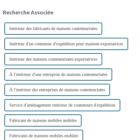
chantiers de construction et les
la réutilisation des conteneurs
situations d'urgence. Ces
hors service a pris de l'ampleur,
Recherche Associée
solutions sanitaires pratiques…
notamment grâce à la
protection de l'environnement.
Intérieur des fabricants de maisons conteneurisées
Intérieur d'un conteneur d'expédition pour maisons exportatrices
Intérieur des maisons conteneurisées exportatrices
À l'intérieur d'une entreprise de maisons conteneurisées
À l'intérieur des entreprises de maisons conteneurisées
Service d'aménagement intérieur de conteneurs d'expédition
Fabricant de maisons mobiles mobiles
Fabricants de maisons mobiles mobiles