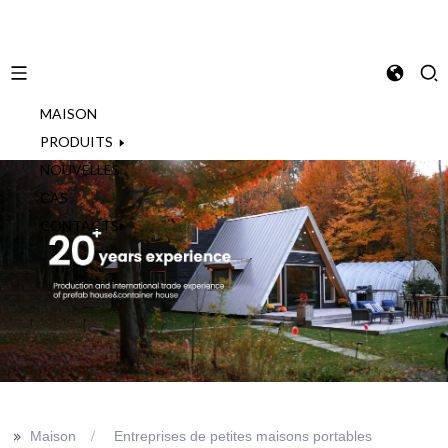
MAISON
French
PRODUITS
NOUVELLES
CAS
CONTACTS
>>
Maison
Entreprises de petites maisons portables