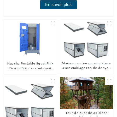
En savoir plus
Maison conteneur miniature
Huasha Portable Squat Prix
à assemblage rapide de type
d'usine Maison conteneur
X
Entièrement assemblée
Toilettes préfabriquées
portables Vente
Personnalisée
Personnalisée
Tour de guet de 35 pieds