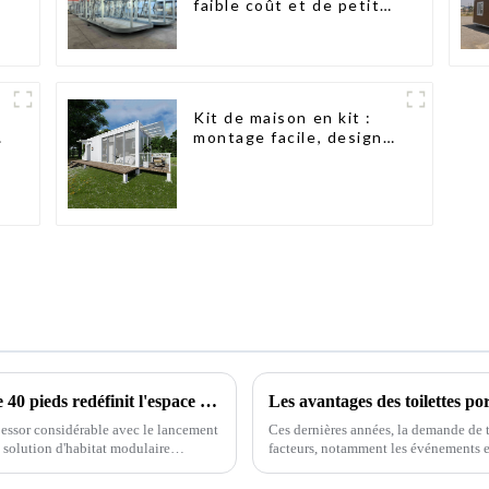
faible coût et de petite
taille
Kit de maison en kit :
montage facile, design
moderne, livraison
internationale
Un bungalow conteneur pliable innovant de 40 pieds redéfinit l'espace de vie modulaire
Les avantages des toilettes por
n essor considérable avec le lancement
Ces dernières années, la demande de t
 solution d'habitat modulaire
facteurs, notamment les événements en 
situations d'urgence. Ces solutions s