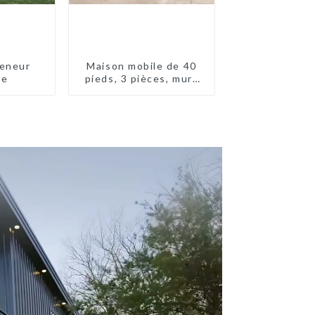
eneur
Maison mobile de 40
re
pieds, 3 pièces, murs
en panneaux sandwich,
maison conteneur
extensible, 3 chambres