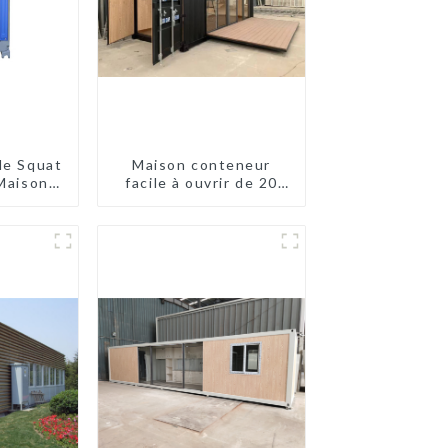
le Squat
Maison conteneur
 Maison
facile à ouvrir de 20
ur
pieds/40 pieds
ent
ilettes
uées
Vente
isée
isée