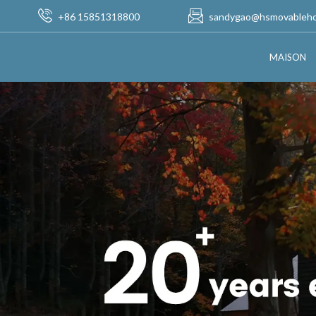
+86 15851318800
sandygao@hsmovableh
MAISON