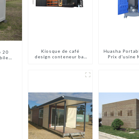
Kiosque de café
Huasha Portab
e 20
design conteneur bar
Prix d'usine
biles
20 pieds préfabriqué
contene
es
design kiosques à
Entièrem
vendre conteneur
assemblée To
pliable moderne HS
préfabriq
hôtel panneau
portables 
sandwich
Personnal
Personnal