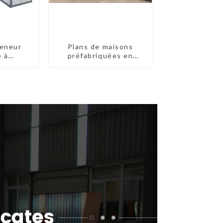
eneur
Plans de maisons
e à
préfabriquées en
pide de
conteneurs de deux
chambres en Australie,
maisons en kit
préfabriquées