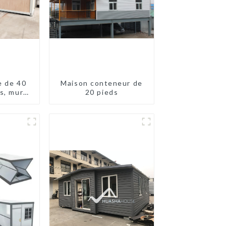
e de 40
Maison conteneur de
es, murs
20 pieds
andwich,
eneur
chambres