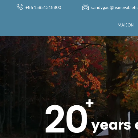
+86 15851318800
sandygao@hsmovableh
MAISON