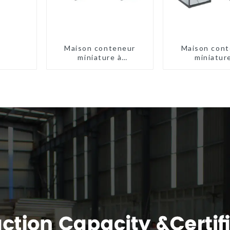
Maison conteneur
Maison cont
miniature à
miniatur
assemblage rapide de
assemblage ra
type X
type X