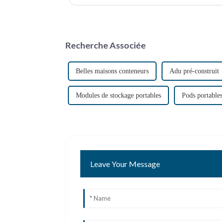
conteneurs maritimes reconvertis,…
Recherche Associée
Belles maisons conteneurs
Adu pré-construit
Modules de stockage portables
Pods portables
Leave Your Message