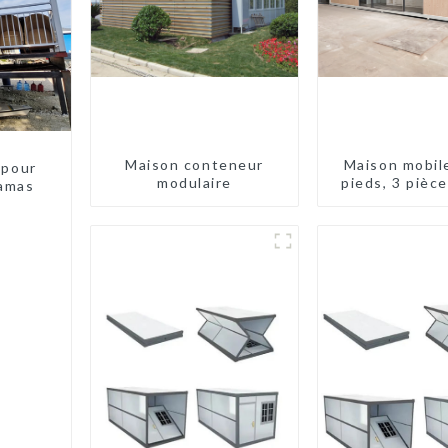
Maison conteneur
Maison mobil
 pour
modulaire
pieds, 3 pièc
amas
en panneaux s
maison cont
extensible, 3 