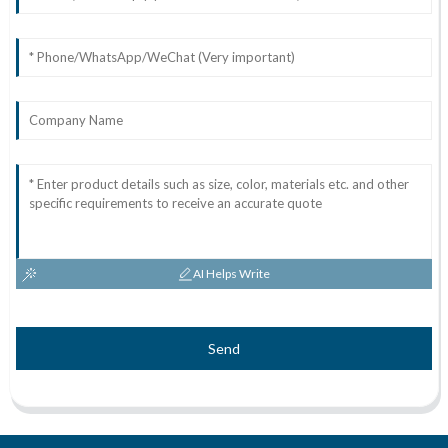
AI Helps Write
Send