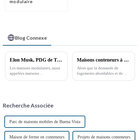
modulaire
Blog Connexe
Elon Musk, PDG de Tesla, suscite un regain d'intérêt pour les maisons modulaires : l'avenir de la révolution du logement
Maisons conteneurs à montage rapide : les vastes perspectives de développement de la Chine
Les maisons modulaires, aussi
Alors que la demande de
appelées maisons
logements abordables et de
préfabriquées, sont des unités
solutions de logement durables
d'habitation innovantes
ne cesse de croître, le secteur
construites en usine sous forme
chinois des maisons
de modules préconçus. Ces
conteneurs, construites en un
modules sont ensuite
temps record, connaît un essor
Recherche Associée
transportés vers leur lieu de
fulgurant. Avec la croissance
production.
continue…
Parc de maisons mobiles de Buena Vista
Maison de ferme en conteneurs
Projets de maisons conteneurs