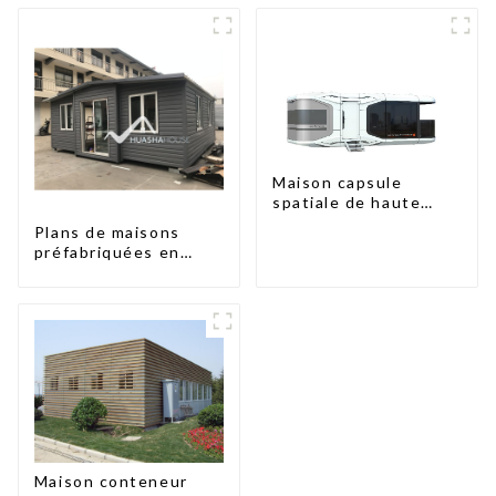
Maison capsule
spatiale de haute
qualité à prix
Plans de maisons
abordable avec
préfabriquées en
technologie de
conteneurs de deux
maison intelligente
chambres en
Australie, maisons en
kit préfabriquées
Maison conteneur