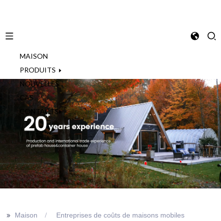
MAISON
French
PRODUITS
NOUVELLES
CAS
CONTACTS
>>
Maison
Entreprises de coûts de maisons mobiles