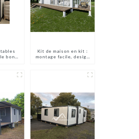
rtables
Kit de maison en kit :
le bon
montage facile, design
la mode
moderne, livraison
internationale