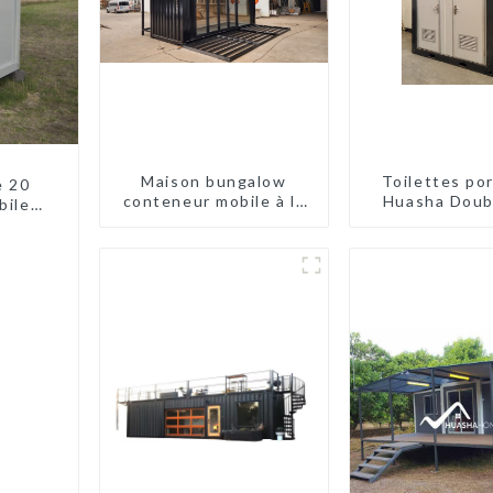
Maison bungalow
Toilettes po
e 20
conteneur mobile à la
Huasha Doub
biles
mode
marché et à 
es