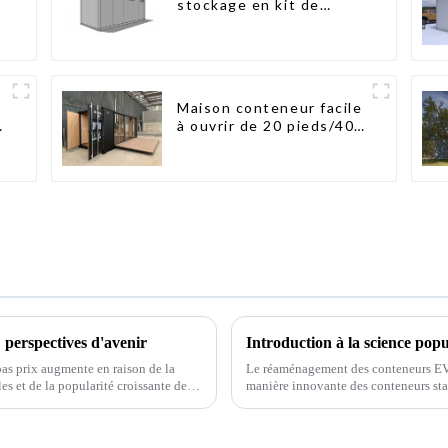
stockage en kit de
haute qualité,
bâtiments préfabriqués
s
prêts à être installés
Maison conteneur facile
n
à ouvrir de 20 pieds/40
pieds
 perspectives d'avenir
Introduction à la science pop
bas prix augmente en raison de la
Le réaménagement des conteneurs EVP
s et de la popularité croissante des
manière innovante des conteneurs sta
polyvalents. Ce type de rénovation 