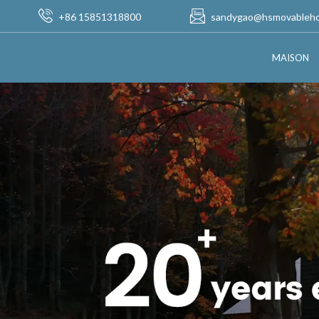
+86 15851318800
sandygao@hsmovableh
MAISON