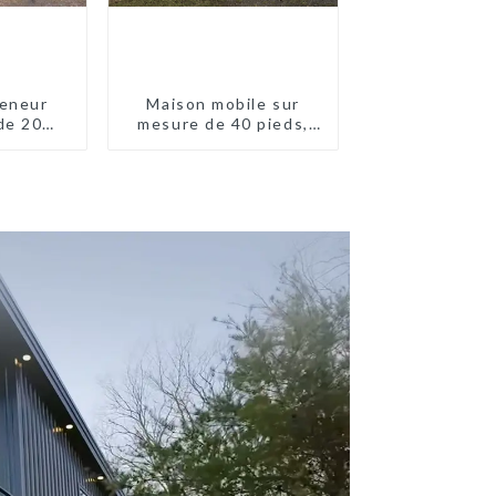
eneur
Maison mobile sur
de 20
mesure de 40 pieds,
eds en
conteneur extensible
lande
avec remorque