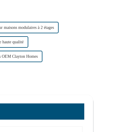
ur maisons modulaires à 2 étages
 haute qualité
s OEM Clayton Homes