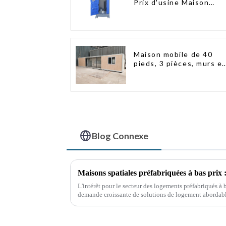
Prix d'usine Maison
conteneur Entièrement
assemblée Toilettes
préfabriquées portable
Vente Personnalisée
Personnalisée
Maison mobile de 40
pieds, 3 pièces, murs e
panneaux sandwich,
maison conteneur
extensible, 3 chambres
Blog Connexe
Maisons spatiales préfabriquées à bas prix :
L'intérêt pour le secteur des logements préfabriqués à 
demande croissante de solutions de logement abordable
méthodes de construction durables.