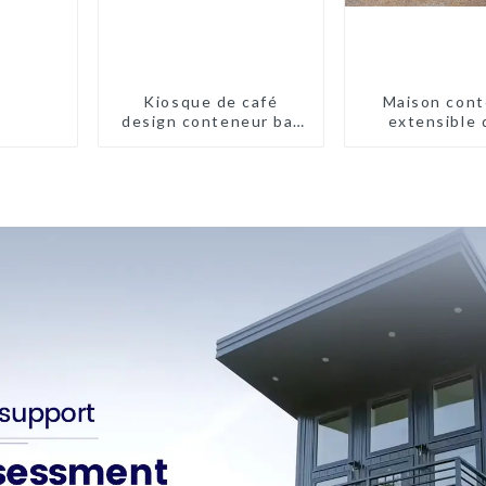
Kiosque de café
Maison cont
design conteneur bar
extensible 
20 pieds préfabriqué
pieds/40 pi
design kiosques à
Nouvelle-Zé
vendre conteneur
pliable moderne HS
hôtel panneau
sandwich