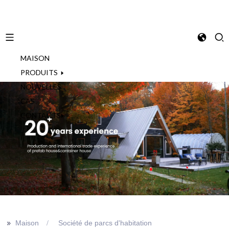
MAISON
French
PRODUITS
NOUVELLES
CAS
CONTACTS
>>
Maison
Société de parcs d'habitation