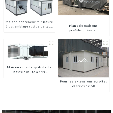
Maison conteneur miniature
Plans de maisons
à assemblage rapide de type
préfabriquées en
X
conteneurs de deux
chambres en Australie,
maisons en kit
préfabriquées
Maison capsule spatiale de
haute qualité à prix
abordable avec technologie
de maison intelligente
Pour les extensions étroites
carrées de 60