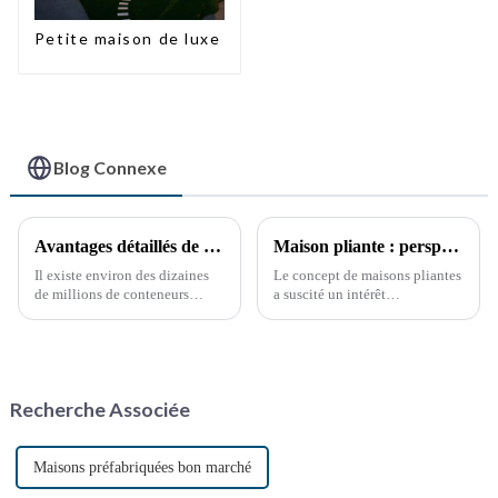
Petite maison de luxe
Blog Connexe
Avantages détaillés de la modification des conteneurs
Maison pliante : perspectives de développement futur
Il existe environ des dizaines
Le concept de maisons pliantes
de millions de conteneurs
a suscité un intérêt
maritimes dans le monde, dont
considérable ces dernières
moins de la moitié sont en
années, en raison du besoin de
service. Ces dernières années,
solutions de logement
la réutilisation des conteneurs
abordables, flexibles et
hors service a pris de l'ampleur,
durables. Avec l'accélération de
Recherche Associée
notamment grâce à la
l'urbanisation, ...
protection de l'environnement.
Maisons préfabriquées bon marché