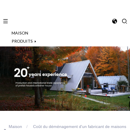
MAISON
French
PRODUITS
NOUVELLES
CAS
CONTACTS
Maison
Coût du déménagement d'un fabricant de maisons
>>