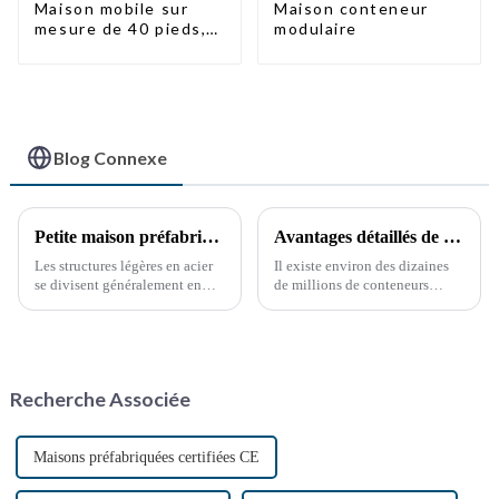
Maison mobile sur
Maison conteneur
mesure de 40 pieds,
modulaire
conteneur extensible
avec remorque
Blog Connexe
Petite maison préfabriquée pour entrepôt de stockage
Avantages détaillés de la modification des conteneurs
Les structures légères en acier
Il existe environ des dizaines
se divisent généralement en
de millions de conteneurs
deux grandes catégories. La
maritimes dans le monde, dont
première est la structure
moins de la moitié sont en
squelette, composée de profilés
service. Ces dernières années,
en acier à parois minces
la réutilisation des conteneurs
laminés à froid à partir de tôles
hors service a pris de l'ampleur,
Recherche Associée
d'acier minces.
notamment grâce à la
protection de l'environnement.
Maisons préfabriquées certifiées CE