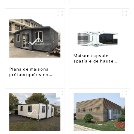
type X
type X
Maison capsule
spatiale de haute
qualité à prix
Plans de maisons
abordable avec
préfabriquées en
technologie de
conteneurs de deux
maison intelligente
chambres en
Australie, maisons en
kit préfabriquées