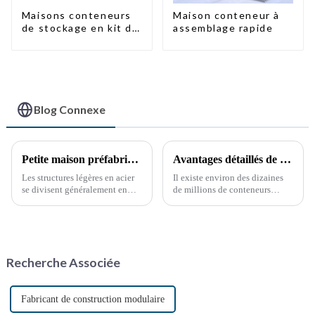
Maisons conteneurs
Maison conteneur à
de stockage en kit de
assemblage rapide
haute qualité,
bâtiments
préfabriqués prêts à
être installés
Blog Connexe
Petite maison préfabriquée pour entrepôt de stockage
Avantages détaillés de la modification des conteneurs
Les structures légères en acier
Il existe environ des dizaines
se divisent généralement en
de millions de conteneurs
deux grandes catégories. La
maritimes dans le monde, dont
première est la structure
moins de la moitié sont en
squelette, composée de profilés
service. Ces dernières années,
en acier à parois minces
la réutilisation des conteneurs
laminés à froid à partir de tôles
hors service a pris de l'ampleur,
Recherche Associée
d'acier minces.
notamment grâce à la
protection de l'environnement.
Fabricant de construction modulaire