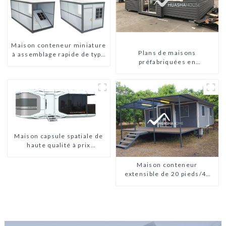
Maison conteneur miniature
Plans de maisons
à assemblage rapide de type
préfabriquées en
X
conteneurs de deux
chambres en Australie,
maisons en kit
préfabriquées
Maison capsule spatiale de
haute qualité à prix
abordable avec technologie
de maison intelligente
Maison conteneur
extensible de 20 pieds/40
pieds en Nouvelle-Zélande