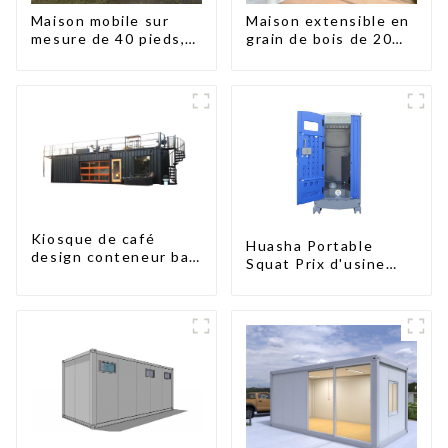
Maison mobile sur
Maison extensible en
mesure de 40 pieds,
grain de bois de 20
conteneur extensible
pieds
avec remorque
Kiosque de café
Huasha Portable
design conteneur bar
Squat Prix d'usine
20 pieds préfabriqué
Maison conteneur
design kiosques à
Entièrement
vendre conteneur
assemblée Toilettes
pliable moderne HS
préfabriquées
hôtel panneau
portables Vente
sandwich
Personnalisée
Personnalisée