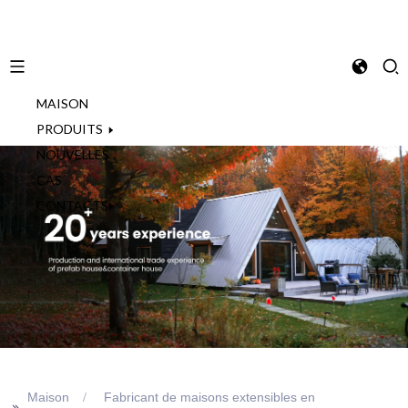
MAISON
French
PRODUITS
NOUVELLES
CAS
CONTACTS
Maison
Fabricant de maisons extensibles en
>>