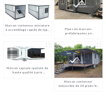
Maison conteneur miniature
Plans de maisons
à assemblage rapide de type
préfabriquées en
X
conteneurs de deux
chambres en Australie,
maisons en kit
préfabriquées
Maison capsule spatiale de
haute qualité à prix
abordable avec technologie
de maison intelligente
Maison conteneur
extensible de 20 pieds/40
pieds en Nouvelle-Zélande