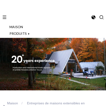
MAISON
French
PRODUITS
NOUVELLES
CAS
CONTACTS
Maison
Entreprises de maisons extensibles en
>>