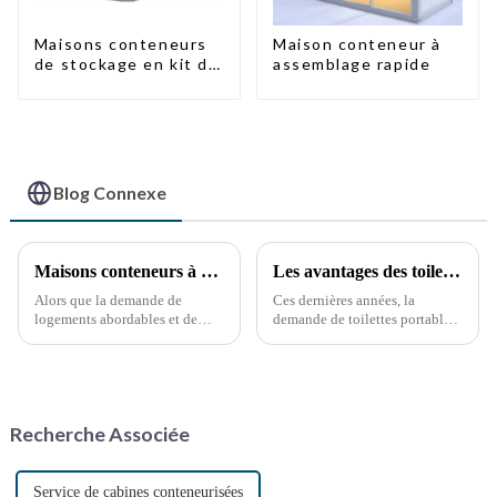
Maisons conteneurs
Maison conteneur à
de stockage en kit de
assemblage rapide
haute qualité,
bâtiments
préfabriqués prêts à
être installés
Blog Connexe
Maisons conteneurs à montage rapide : les vastes perspectives de développement de la Chine
Les avantages des toilettes portables : une nécessité croissante
Alors que la demande de
Ces dernières années, la
logements abordables et de
demande de toilettes portables
solutions de logement durables
a explosé, stimulée par divers
ne cesse de croître, le secteur
facteurs, notamment les
chinois des maisons
événements en plein air, les
conteneurs, construites en un
chantiers de construction et les
temps record, connaît un essor
situations d'urgence. Ces
Recherche Associée
fulgurant. Avec la croissance
solutions sanitaires pratiques…
continue…
Service de cabines conteneurisées