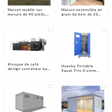
Maison mobile sur
Maison extensible en
mesure de 40 pieds,
grain de bois de 20
conteneur extensible
pieds
avec remorque
Kiosque de café
Huasha Portable
design conteneur bar
Squat Prix d'usine
20 pieds préfabriqué
Maison conteneur
design kiosques à
Entièrement
vendre conteneur
assemblée Toilettes
pliable moderne HS
préfabriquées
hôtel panneau
portables Vente
sandwich
Personnalisée
Personnalisée