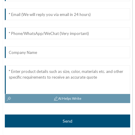
AI Helps Write
Send