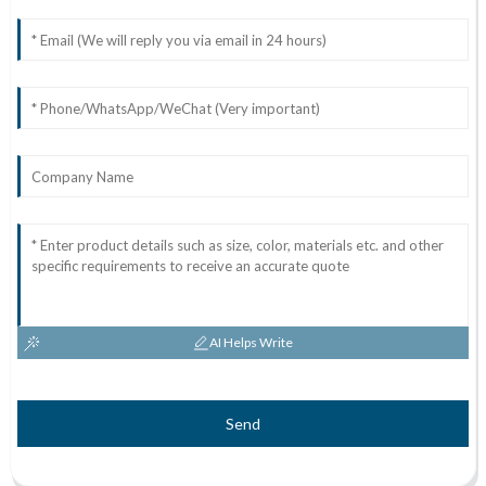
AI Helps Write
Send