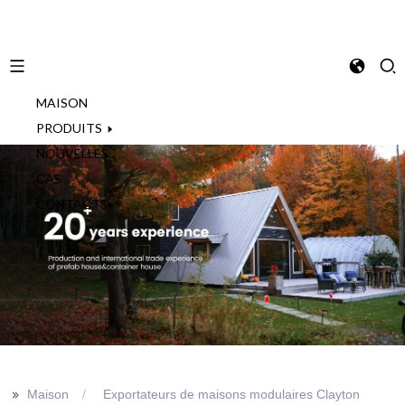
MAISON
French
PRODUITS
NOUVELLES
CAS
CONTACTS
>>
Maison
Exportateurs de maisons modulaires Clayton