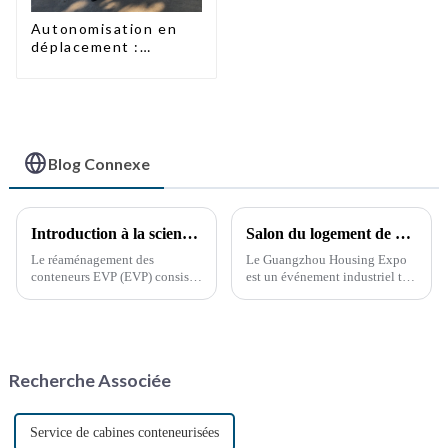
Autonomisation en
déplacement :
toilettes portables
accessibles
Blog Connexe
Introduction à la science populaire de la transformation des conteneurs
Salon du logement de Guangzhou
Le réaménagement des
Le Guangzhou Housing Expo
conteneurs EVP (EVP) consiste
est un événement industriel très
à concevoir et à transformer de
prestigieux et influent qui suit
manière innovante des
de près les dernières tendances
conteneurs standards (EVP)
en matière de développement
pour les rendre plus
immobilier mondial.
fonctionnels et polyvalents. Ce
Recherche Associée
type de rénovation a
progressivement gagné en
popularité…
Service de cabines conteneurisées