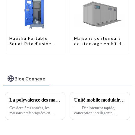
Maisons conteneurs
Huasha Portable
de stockage en kit de
Squat Prix d'usine
haute qualité,
Maison conteneur
bâtiments
Entièrement
préfabriqués prêts à
assemblée Toilettes
être installés
préfabriquées
portables Vente
Personnalisée
Blog Connexe
Personnalisée
La polyvalence des maisons conteneurs préfabriquées
Unité mobile modulaire de commandement et de soutien à la lutte contre les incendies (« Mini caserne de pompiers »)
Ces dernières années, les
——Déploiement rapide,
maisons préfabriquées en
conception intelligente,
conteneurs maritimes ont
sécurité tournée vers l'avenir
gagné en popularité, offrant
*15 avril 2025* **Avantages
une solution d'habitat durable
clés** **Déploiement ultra-
et innovante. Construites à
rapide** Préfabriqué...