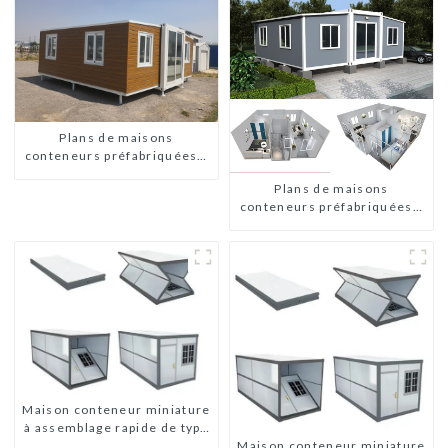
Plans de maisons
conteneurs préfabriquées à
deux chambres en Australie
Plans de maisons
conteneurs préfabriquées à
deux chambres en Australie
Maison conteneur miniature
à assemblage rapide de type
Maison conteneur miniature
X