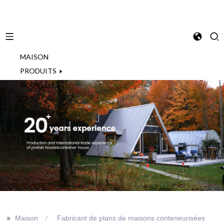
MAISON
French
PRODUITS
NOUVELLES
CAS
CONTACTS
>>
Maison
Fabricant de plans de maisons conteneurisées