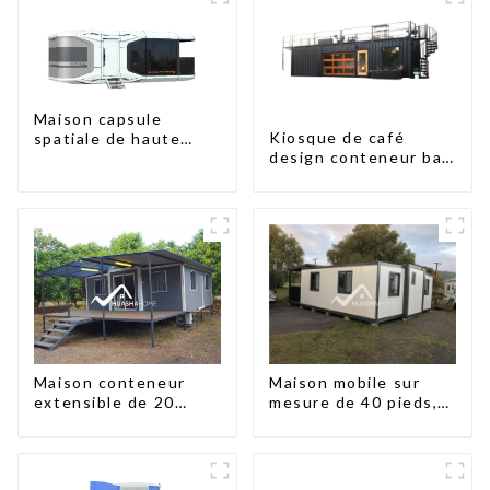
Maison capsule
Kiosque de café
spatiale de haute
design conteneur bar
qualité à prix
20 pieds préfabriqué
abordable avec
design kiosques à
technologie de
vendre conteneur
maison intelligente
pliable moderne HS
hôtel panneau
sandwich
Maison conteneur
Maison mobile sur
extensible de 20
mesure de 40 pieds,
pieds/40 pieds en
conteneur extensible
Nouvelle-Zélande
avec remorque