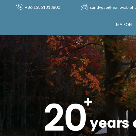
+86 15851318800
sandygao@hsmovableh
MAISON