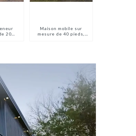
eneur
Maison mobile sur
de 20
mesure de 40 pieds,
eds en
conteneur extensible
lande
avec remorque