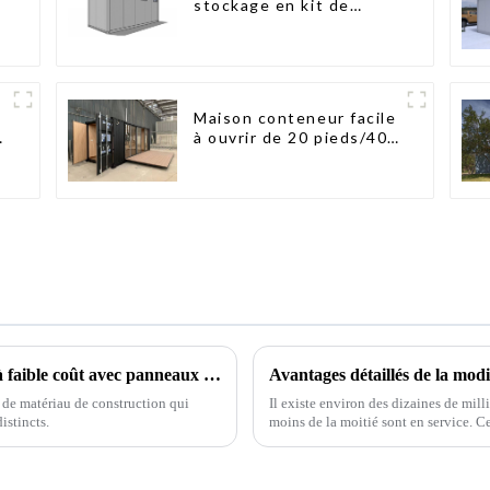
stockage en kit de
haute qualité,
bâtiments préfabriqués
s
prêts à être installés
Maison conteneur facile
n
à ouvrir de 20 pieds/40
pieds
Maisons modulaires préfabriquées de luxe à faible coût avec panneaux sandwich
Avantages détaillés de la modi
de matériau de construction qui
Il existe environ des dizaines de mil
stincts.
moins de la moitié sont en service. Ce
service a pris de l'ampleur, notammen