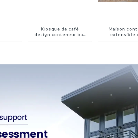
Kiosque de café
Maison cont
design conteneur bar
extensible 
20 pieds préfabriqué
pieds/40 pi
design kiosques à
Nouvelle-Zé
vendre conteneur
pliable moderne HS
hôtel panneau
sandwich