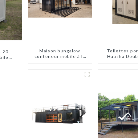
Maison bungalow
Toilettes po
e 20
conteneur mobile à la
Huasha Doub
biles
mode
marché et à 
es