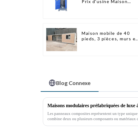
Prix d'usine Maison
conteneur Entièrement
assemblée Toilettes
préfabriquées portable
Vente Personnalisée
Personnalisée
Maison mobile de 40
pieds, 3 pièces, murs e
panneaux sandwich,
maison conteneur
extensible, 3 chambres
Blog Connexe
Les panneaux composites représentent un type unique 
combine deux ou plusieurs composants ou matériaux di