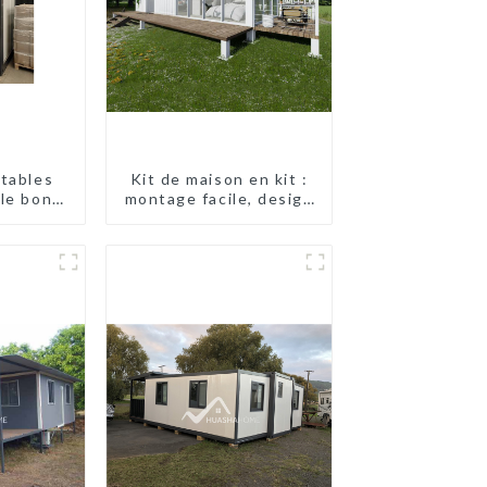
rtables
Kit de maison en kit :
le bon
montage facile, design
la mode
moderne, livraison
internationale