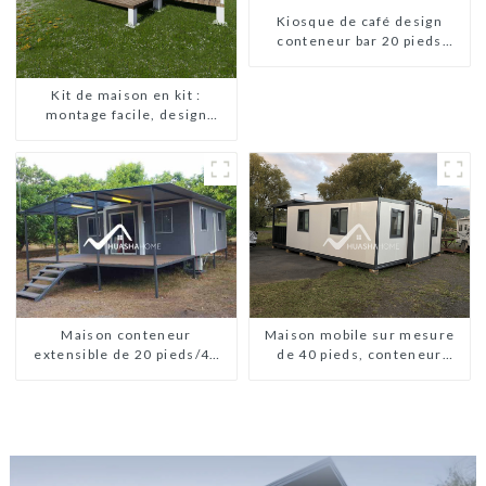
Kiosque de café design
conteneur bar 20 pieds
préfabriqué design kiosques
à vendre conteneur pliable
Kit de maison en kit :
moderne HS hôtel panneau
montage facile, design
sandwich
moderne, livraison
internationale
Maison conteneur
Maison mobile sur mesure
extensible de 20 pieds/40
de 40 pieds, conteneur
pieds en Nouvelle-Zélande
extensible avec remorque