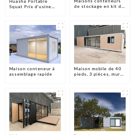
Maisons conteneurs
Huasha Portable
de stockage en kit de
Squat Prix d'usine
haute qualité,
Maison conteneur
bâtiments
Entièrement
préfabriqués prêts à
assemblée Toilettes
être installés
préfabriquées
portables Vente
Personnalisée
Personnalisée
Maison conteneur à
Maison mobile de 40
assemblage rapide
pieds, 3 pièces, murs
en panneaux
sandwich, maison
conteneur extensible,
3 chambres