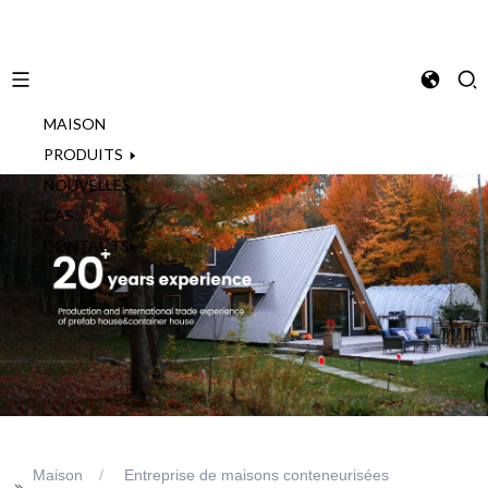
MAISON
French
PRODUITS
NOUVELLES
CAS
CONTACTS
Maison
Entreprise de maisons conteneurisées
>>