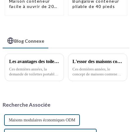
Maison conteneur
Bungalow conteneur
facile à ouvrir de 20
pliable de 40 pieds
pieds/40 pieds
Blog Connexe
Les avantages des toilettes portables : une nécessité croissante
L'essor des maisons conteneurs : une solution de logement durable et innovante
Ces dernières années, la
Ces dernières années, le
demande de toilettes portables
concept de maisons conteneurs
a explosé, stimulée par divers
a suscité un intérêt croissant,
facteurs, notamment les
perçu comme une approche
événements en plein air, les
durable et innovante de
chantiers de construction et les
l'habitat. Ces structures,
situations d'urgence. Ces
construites à partir de
Recherche Associée
solutions sanitaires pratiques…
conteneurs maritimes
reconvertis,…
Maisons modulaires économiques ODM