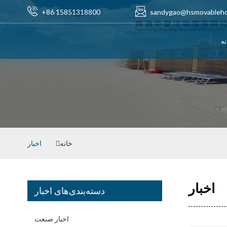
‎+86 15851318800‎
sandygao@hsmovableh
نه
خانه
اخبار
اخبار
دسته‌بندی‌های اخبار
اخبار صنعت