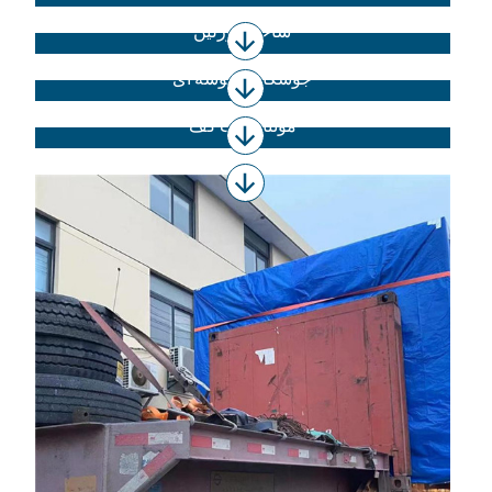
ساخت پورلین
جوشکاری گوشه ای
مونتاژ قاب کف