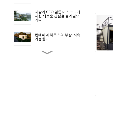
테슬라 CEO 일론 머스크, ...에
대한 새로운 관심을 불러일으
키다
컨테이너 하우스의 부상: 지속
가능한...
이동식 화장실의 장점: 점점
더 늘어나는 추세
평판형 컨테이너가 운송 솔루
션을 혁신합니다.
저렴한 조립식 우주 주택: 미
래 프로젝트