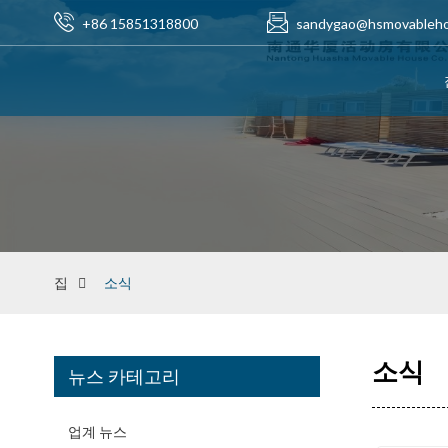
+86 15851318800
sandygao@hsmovableh
집
소식
소식
뉴스 카테고리
업계 뉴스