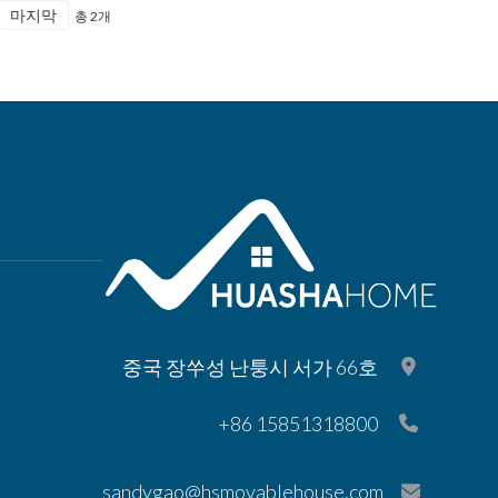
마지막
총 2개
중국 장쑤성 난퉁시 서가 66호
+86 15851318800
sandygao@hsmovablehouse.com