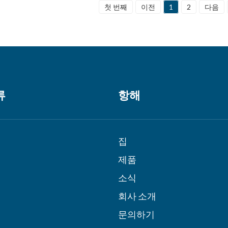
첫 번째
이전
1
2
다음
류
항해
집
제품
소식
회사 소개
문의하기