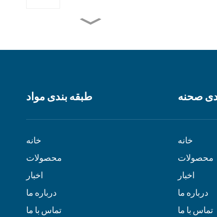
کانتینر پیش ساخته دو خوابه
استرالیا...
کانتینر سریع مونتاژ شده ۲ نفره
/ ...
دی صحنه
طبقه بندی مواد
خانه کوچک مونتاژ سریع از نوع
X ...
خانه
خانه
توانمندسازی در حال حرکت:
محصولات
محصولات
پورت‌های قابل دسترس...
اخبار
اخبار
درباره ما
درباره ما
تماس با ما
تماس با ما