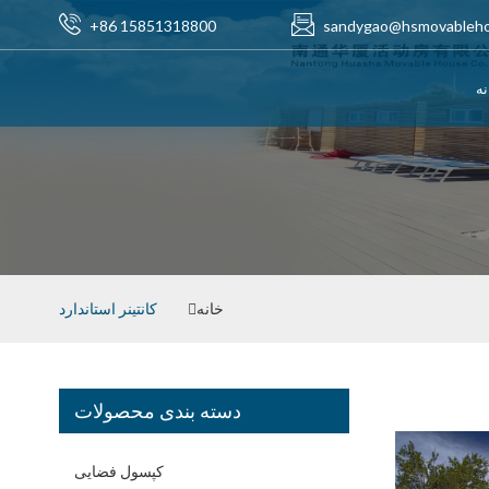
‎+86 15851318800‎
sandygao@hsmovableh
نه
خانه
کانتینر استاندارد
دسته بندی محصولات
کپسول فضایی