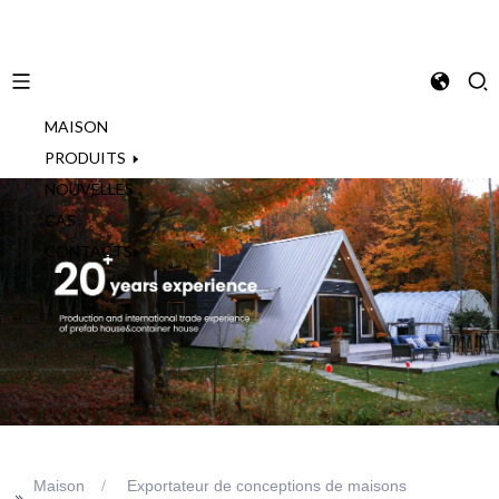
MAISON
French
PRODUITS
NOUVELLES
CAS
CONTACTS
Maison
Exportateur de conceptions de maisons
>>