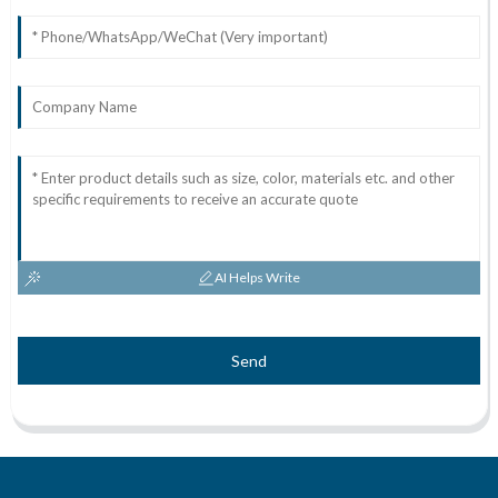
AI Helps Write
Send