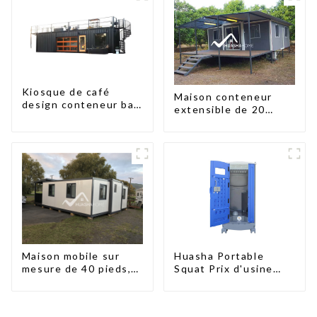
kit préfabriquées
Kiosque de café
Maison conteneur
design conteneur bar
extensible de 20
20 pieds préfabriqué
pieds/40 pieds en
design kiosques à
Nouvelle-Zélande
vendre conteneur
pliable moderne HS
hôtel panneau
sandwich
Maison mobile sur
Huasha Portable
mesure de 40 pieds,
Squat Prix d'usine
conteneur extensible
Maison conteneur
avec remorque
Entièrement
assemblée Toilettes