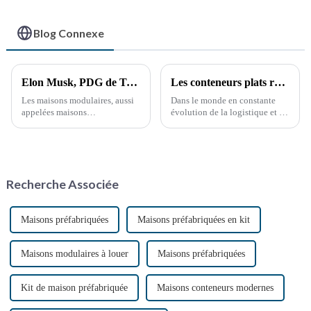
préfabriquées
portables Vente
Personnalisée
Blog Connexe
Personnalisée
Elon Musk, PDG de Tesla, suscite un regain d'intérêt pour les maisons modulaires : l'avenir de la révolution du logement
Les conteneurs plats révolutionnent les solutions d'expédition
Les maisons modulaires, aussi
Dans le monde en constante
appelées maisons
évolution de la logistique et du
préfabriquées, sont des unités
transport, l'efficacité et la
d'habitation innovantes
rentabilité sont primordiales.
construites en usine sous forme
L'introduction des conteneurs
de modules préconçus. Ces
plats transforme le secteur du
modules sont ensuite
transport maritime en offrant…
Recherche Associée
transportés vers leur lieu de
production.
Maisons préfabriquées
Maisons préfabriquées en kit
Maisons modulaires à louer
Maisons préfabriquées
Kit de maison préfabriquée
Maisons conteneurs modernes