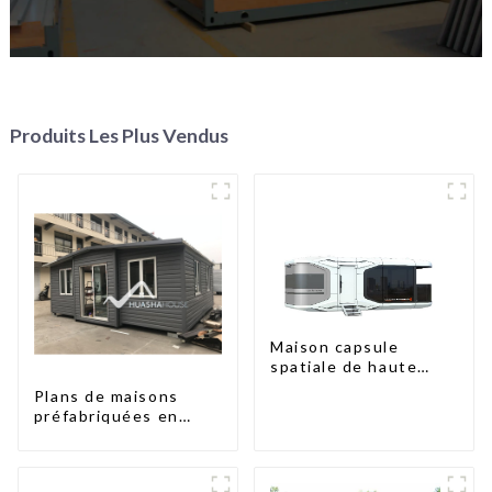
Produits Les Plus Vendus
Maison capsule
spatiale de haute
qualité à prix
Plans de maisons
abordable avec
préfabriquées en
technologie de
conteneurs de deux
maison intelligente
chambres en
Australie, maisons en