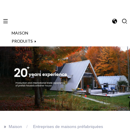
MAISON
French
PRODUITS
NOUVELLES
CAS
CONTACTS
>>
Maison
Entreprises de maisons préfabriquées