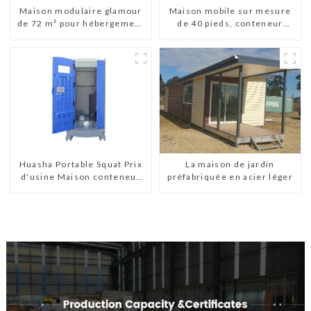
Maison modulaire glamour
Maison mobile sur mesure
de 72 m² pour hébergement
de 40 pieds, conteneur
ou vacances aux Bahamas
extensible avec remorque
La maison de jardin
Huasha Portable Squat Prix
préfabriquée en acier léger
d'usine Maison conteneur
Entièrement assemblée
Toilettes préfabriquées
portables Vente
Personnalisée
Personnalisée