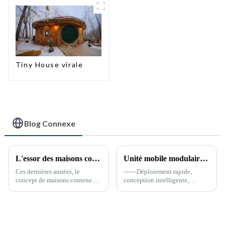
conteneur extensible,
3 chambres
Tiny House virale
Blog Connexe
L'essor des maisons conteneurs : une solution de logement durable et innovante
Unité mobile modulaire de commandement et de soutien à la lutte contre les incendies (« Mini caserne de pompiers »)
Ces dernières années, le
——Déploiement rapide,
concept de maisons conteneurs
conception intelligente,
a suscité un intérêt croissant,
sécurité tournée vers l'avenir
perçu comme une approche
*15 avril 2025* **Avantages
durable et innovante de
clés** **Déploiement ultra-
l'habitat. Ces structures,
rapide** Préfabriqué...
construites à partir de