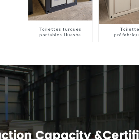
Toilettes turques
Toilett
portables Huasha
préfabriq
portables à
d'usin