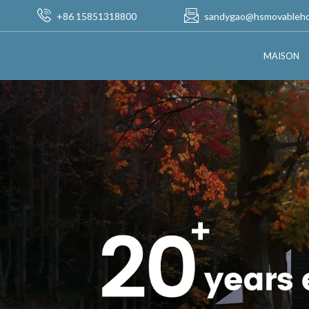
+86 15851318800
sandygao@hsmovableh
MAISON