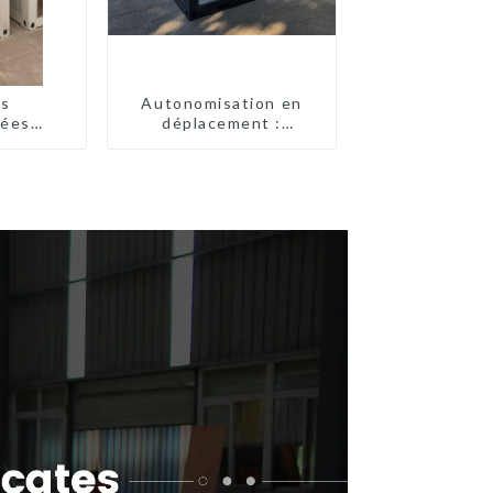
es
Autonomisation en
uées
déplacement :
 prix
toilettes portables
e
accessibles