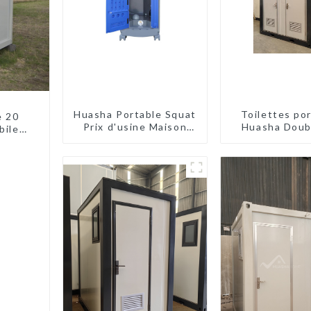
Huasha Portable Squat
Toilettes po
e 20
Prix d'usine Maison
Huasha Doub
biles
conteneur
marché et à 
es
Entièrement
assemblée Toilettes
préfabriquées
portables Vente
Personnalisée
Personnalisée