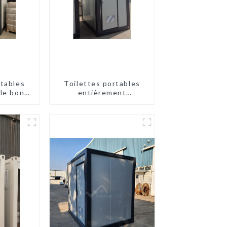
rtables
Toilettes portables
le bon
entièrement
la mode
assemblées Huasha