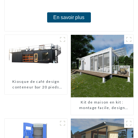
chambres
En savoir plus
Kiosque de café design
conteneur bar 20 pieds
préfabriqué design kiosques
à vendre conteneur pliable
Kit de maison en kit :
moderne HS hôtel panneau
montage facile, design
sandwich
moderne, livraison
internationale