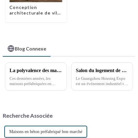
Conception
architecturale de villa
à ossature d'acier
légère préfabriquée
sur mesure
Blog Connexe
La polyvalence des maisons conteneurs préfabriquées
Salon du logement de Guangzhou
Ces dernières années, les
Le Guangzhou Housing Expo
maisons préfabriquées en
est un événement industriel très
conteneurs maritimes ont
prestigieux et influent qui suit
gagné en popularité, offrant
de près les dernières tendances
une solution d'habitat durable
en matière de développement
et innovante. Construites à
immobilier mondial.
partir de conteneurs maritimes
Recherche Associée
réutilisés, ces maisons offrent
une solution unique…
Maisons en béton préfabriqué bon marché