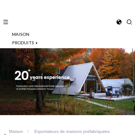
MAISON
French
PRODUITS
NOUVELLES
CAS
CONTACTS
Maison
Exportateurs de maisons préfabriquées
>>