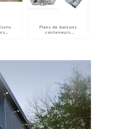
isons
Plans de maisons
urs
conteneurs
 à deux
préfabriquées à deux
ustralie
chambres en Australie