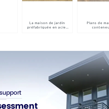
La maison de jardin
Plans de ma
préfabriquée en acier
contene
léger
préfabriquées
chambres en A