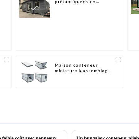
préfabriquées en
conteneurs de deux
chambres en Australie,
maisons en kit
préfabriquées
Maison conteneur
miniature à assemblage
rapide de type X
Maisons modulaires préfabriquées de luxe à faible coût avec panneaux sandwich