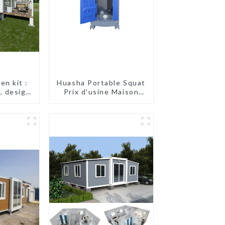
en kit :
Huasha Portable Squat
, design
Prix d'usine Maison
raison
conteneur
nale
Entièrement
assemblée Toilettes
préfabriquées
portables Vente
Personnalisée
Personnalisée