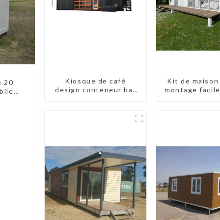
Kiosque de café
Kit de maison 
e 20
design conteneur bar
montage facile
biles
20 pieds préfabriqué
moderne, liv
es
design kiosques à
internatio
vendre conteneur
pliable moderne HS
hôtel panneau
sandwich