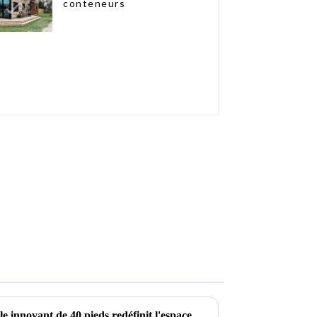
conteneurs
Un bungalow conteneur pliable innovant de 40 pieds redéfinit l'espace de vie modulaire