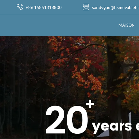
+86 15851318800
sandygao@hsmovableh
MAISON