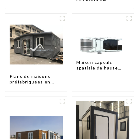
assemblage rapide de
type X
type X
Maison capsule
spatiale de haute
qualité à prix
Plans de maisons
abordable avec
préfabriquées en
technologie de
conteneurs de deux
maison intelligente
chambres en
Australie, maisons en
kit préfabriquées