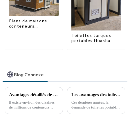
Plans de maisons
conteneurs
préfabriquées à deux
Toilettes turques
chambres en
portables Huasha
Australie
Blog Connexe
Avantages détaillés de la modification des conteneurs
Les avantages des toilettes portables : une nécessité croissante
Il existe environ des dizaines
Ces dernières années, la
de millions de conteneurs
demande de toilettes portables
maritimes dans le monde, dont
a explosé, stimulée par divers
moins de la moitié sont en
facteurs, notamment les
service. Ces dernières années,
événements en plein air, les
la réutilisation des conteneurs
chantiers de construction et les