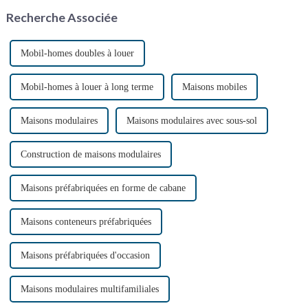
hors service a pris de l'ampleur,
situations d'urgence. Ces
Recherche Associée
notamment grâce à la
solutions sanitaires pratiques…
protection de l'environnement.
Mobil-homes doubles à louer
Mobil-homes à louer à long terme
Maisons mobiles
Maisons modulaires
Maisons modulaires avec sous-sol
Construction de maisons modulaires
Maisons préfabriquées en forme de cabane
Maisons conteneurs préfabriquées
Maisons préfabriquées d'occasion
Maisons modulaires multifamiliales