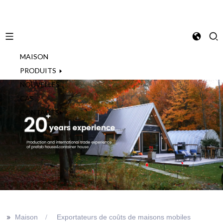
MAISON
French
PRODUITS
NOUVELLES
CAS
CONTACTS
>>
Maison
Exportateurs de coûts de maisons mobiles