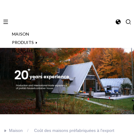
MAISON
French
PRODUITS
NOUVELLES
CAS
CONTACTS
>>
Maison
Coût des maisons préfabriquées à l'export