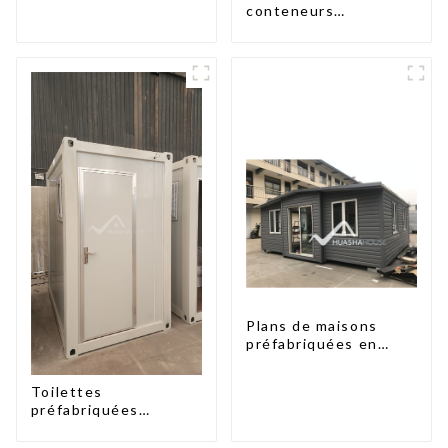
préfabriquées à deux
conteneurs
chambres en
préfabriquées à deux
Australie
chambres en
Australie
Plans de maisons
préfabriquées en
conteneurs de deux
chambres en
Toilettes
Australie, maisons en
préfabriquées
kit préfabriquées
portables à prix
d'usine