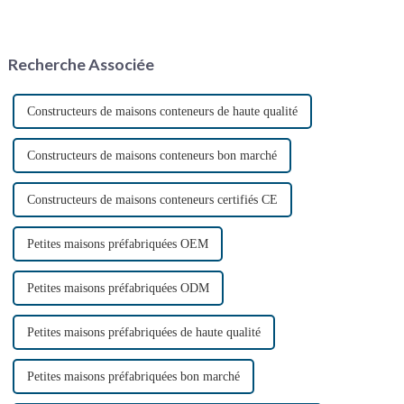
facteurs, notamment les
gagné en popularité, offrant
événements en plein air, les
une solution d'habitat durable
chantiers de construction et les
et innovante. Construites à
situations d'urgence. Ces
partir de conteneurs maritimes
Recherche Associée
solutions sanitaires pratiques…
réutilisés, ces maisons offrent
une solution unique…
Constructeurs de maisons conteneurs de haute qualité
Constructeurs de maisons conteneurs bon marché
Constructeurs de maisons conteneurs certifiés CE
Petites maisons préfabriquées OEM
Petites maisons préfabriquées ODM
Petites maisons préfabriquées de haute qualité
Petites maisons préfabriquées bon marché