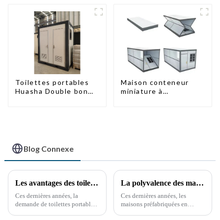
Maison conteneur
Toilettes portables
miniature à
Huasha Double bon
assemblage rapide de
marché et à la mode
type X
Blog Connexe
Les avantages des toilettes portables : une nécessité croissante
La polyvalence des maisons conteneurs préfabriquées
Ces dernières années, la
Ces dernières années, les
demande de toilettes portables
maisons préfabriquées en
a explosé, stimulée par divers
conteneurs maritimes ont