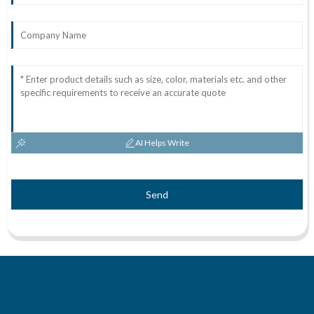
AI Helps Write
Send