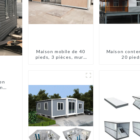
Maison mobile de 40
Maison conte
pieds, 3 pièces, murs
20 pied
en panneaux sandwich,
maison conteneur
extensible, 3 chambres
 en
en
quées