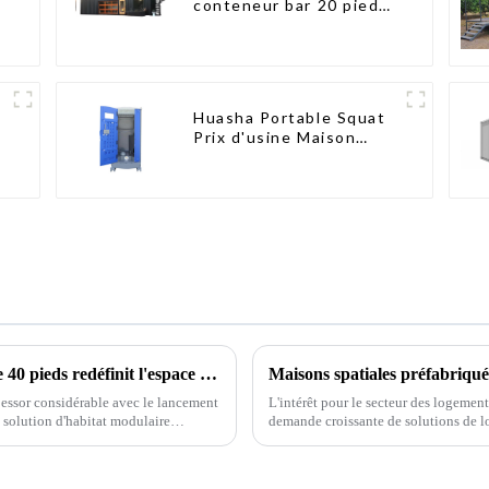
conteneur bar 20 pieds
préfabriqué design
kiosques à vendre
conteneur pliable
moderne HS hôtel
panneau sandwich
Huasha Portable Squat
Prix d'usine Maison
conteneur Entièrement
assemblée Toilettes
préfabriquées portables
Vente Personnalisée
Personnalisée
Un bungalow conteneur pliable innovant de 40 pieds redéfinit l'espace de vie modulaire
Maisons spatiales préfabriquée
n essor considérable avec le lancement
L'intérêt pour le secteur des logemen
 solution d'habitat modulaire
demande croissante de solutions de l
méthodes de construction durables.