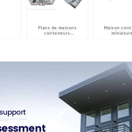
Plans de maisons
Maison cont
conteneurs
miniatur
préfabriquées à deux
assemblage ra
chambres en Australie
type X