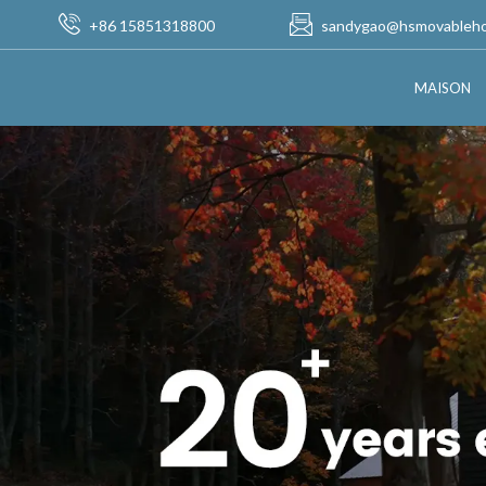
+86 15851318800
sandygao@hsmovableh
MAISON