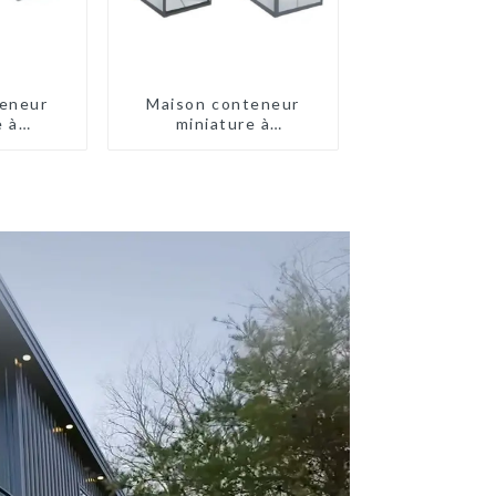
eneur
Maison conteneur
e à
miniature à
pide de
assemblage rapide de
type X