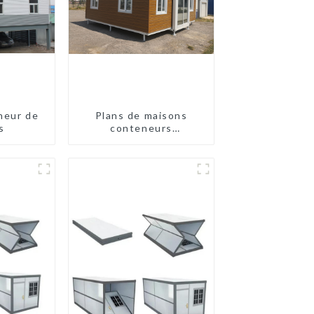
neur de
Plans de maisons
s
conteneurs
préfabriquées à deux
chambres en Australie