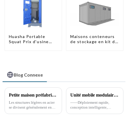
Maisons conteneurs
Huasha Portable
de stockage en kit de
Squat Prix d'usine
haute qualité,
Maison conteneur
bâtiments
Entièrement
préfabriqués prêts à
assemblée Toilettes
être installés
préfabriquées
portables Vente
Personnalisée
Blog Connexe
Personnalisée
Petite maison préfabriquée pour entrepôt de stockage
Unité mobile modulaire de commandement et de soutien à la lutte contre les incendies (« Mini caserne de pompiers »)
Les structures légères en acier
——Déploiement rapide,
se divisent généralement en
conception intelligente,
deux grandes catégories. La
sécurité tournée vers l'avenir
première est la structure
*15 avril 2025* **Avantages
squelette, composée de profilés
clés** **Déploiement ultra-
en acier à parois minces
rapide** Préfabriqué...