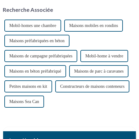
laminés à froid à partir de tôles
Recherche Associée
d'acier minces.
Mobil-homes une chambre
Maisons mobiles en rondins
Maisons préfabriquées en béton
Maisons de campagne préfabriquées
Mobil-home à vendre
Maisons en béton préfabriqué
Maisons de parc à caravanes
Petites maisons en kit
Constructeurs de maisons conteneurs
Maisons Sea Can