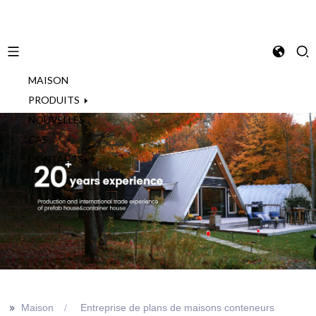
MAISON
French
PRODUITS
NOUVELLES
CAS
CONTACTS
>>
Maison
Entreprise de plans de maisons conteneurs