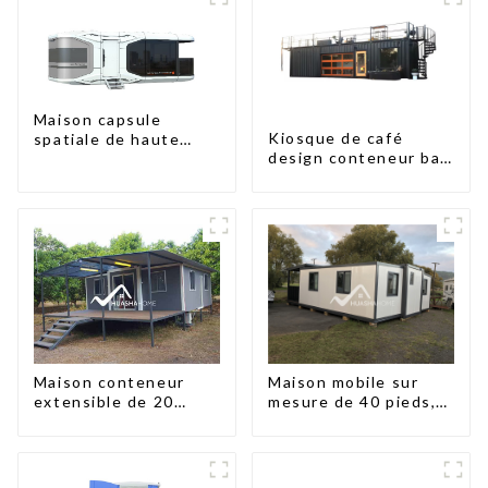
Maison capsule
Kiosque de café
spatiale de haute
design conteneur bar
qualité à prix
20 pieds préfabriqué
abordable avec
design kiosques à
technologie de
vendre conteneur
maison intelligente
pliable moderne HS
hôtel panneau
sandwich
Maison conteneur
Maison mobile sur
extensible de 20
mesure de 40 pieds,
pieds/40 pieds en
conteneur extensible
Nouvelle-Zélande
avec remorque