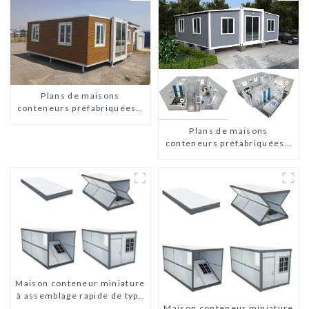
Plans de maisons
conteneurs préfabriquées à
deux chambres en Australie
Plans de maisons
conteneurs préfabriquées à
deux chambres en Australie
Maison conteneur miniature
à assemblage rapide de type
Maison conteneur miniature
X