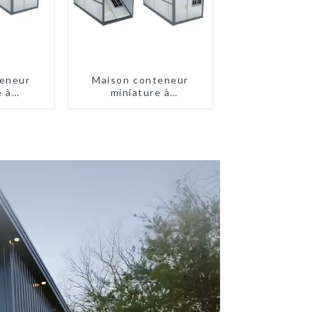
eneur
Maison conteneur
e à
miniature à
pide de
assemblage rapide de
type X