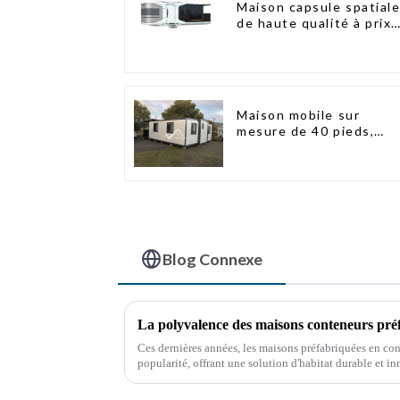
Maison capsule spatial
de haute qualité à prix
abordable avec
technologie de maison
intelligente
Maison mobile sur
mesure de 40 pieds,
conteneur extensible
avec remorque
Blog Connexe
La polyvalence des maisons conteneurs pré
Ces dernières années, les maisons préfabriquées en co
popularité, offrant une solution d'habitat durable et in
conteneurs maritimes réutilisés, ces maisons offrent 