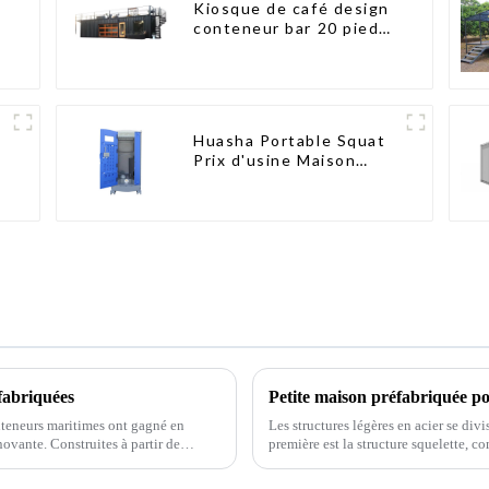
e
Kiosque de café design
conteneur bar 20 pieds
préfabriqué design
kiosques à vendre
conteneur pliable
moderne HS hôtel
panneau sandwich
Huasha Portable Squat
Prix d'usine Maison
conteneur Entièrement
assemblée Toilettes
préfabriquées portables
Vente Personnalisée
Personnalisée
fabriquées
Petite maison préfabriquée po
nteneurs maritimes ont gagné en
Les structures légères en acier se di
novante. Construites à partir de
première est la structure squelette, c
une solution unique…
froid à partir de tôles d'acier minces.