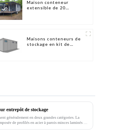
Maison conteneur
extensible de 20
pieds/40 pieds en
Nouvelle-Zélande
Maisons conteneurs de
stockage en kit de
haute qualité,
bâtiments préfabriqués
prêts à être installés
ur entrepôt de stockage
visent généralement en deux grandes catégories. La
omposée de profilés en acier à parois minces laminés à