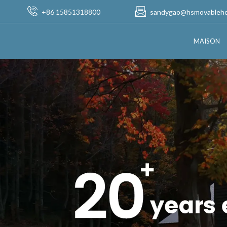
+86 15851318800
sandygao@hsmovableh
MAISON