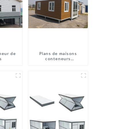
neur de
Plans de maisons
s
conteneurs
préfabriquées à deux
chambres en Australie