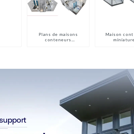
Plans de maisons
Maison cont
conteneurs
miniatur
préfabriquées à deux
assemblage ra
chambres en Australie
type X