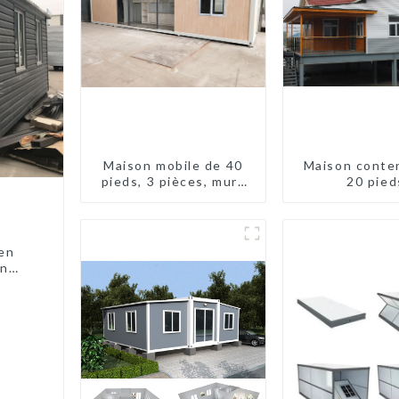
Maison mobile de 40
Maison conte
pieds, 3 pièces, murs
20 pied
en panneaux sandwich,
maison conteneur
extensible, 3 chambres
 en
en
quées