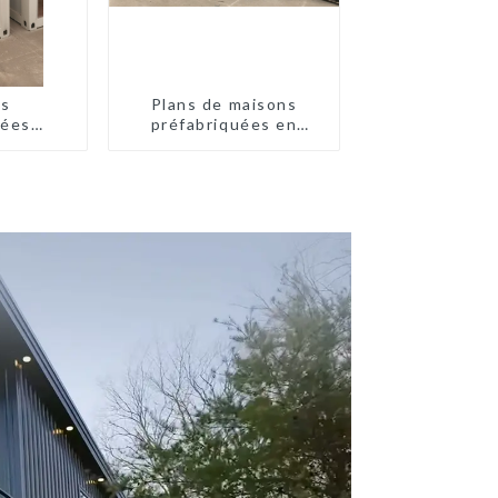
es
Plans de maisons
uées
préfabriquées en
 prix
conteneurs de deux
e
chambres en Australie,
maisons en kit
préfabriquées