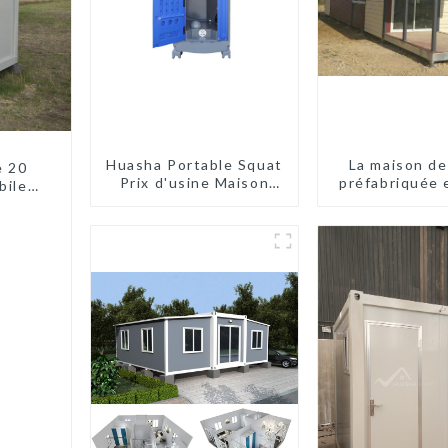
Huasha Portable Squat
La maison de
e 20
Prix d'usine Maison
préfabriquée 
biles
conteneur
léger
es
Entièrement
assemblée Toilettes
préfabriquées
portables Vente
Personnalisée
Personnalisée