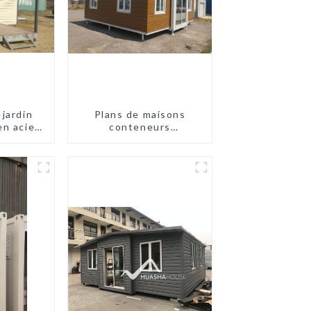
 jardin
Plans de maisons
en acier
conteneurs
préfabriquées à deux
chambres en Australie