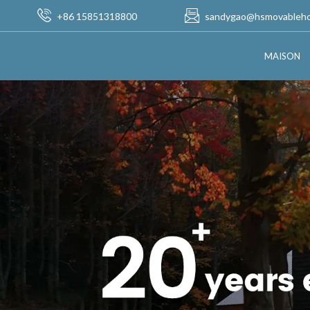
+86 15851318800
sandygao@hsmovableh
MAISON