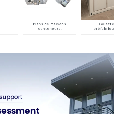
Plans de maisons
Toilett
conteneurs
préfabriq
préfabriquées à deux
portables à
chambres en Australie
d'usin