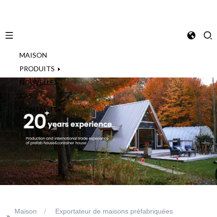
MAISON
French
PRODUITS
NOUVELLES
CAS
CONTACTS
Maison
Exportateur de maisons préfabriquées
>>