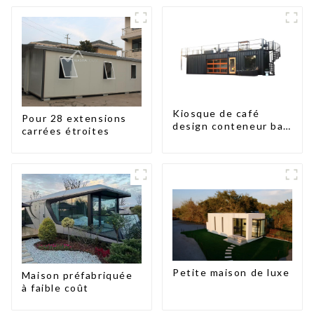
Kiosque de café
Pour 28 extensions
design conteneur bar
carrées étroites
20 pieds préfabriqué
design kiosques à
vendre conteneur
pliable moderne HS
hôtel panneau
sandwich
Petite maison de luxe
Maison préfabriquée
à faible coût