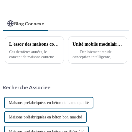
Blog Connexe
L'essor des maisons conteneurs : une solution de logement durable et innovante
Unité mobile modulaire de commandement et de soutien à la lutte contre les incendies (« Mini caserne de pompiers »)
Ces dernières années, le
——Déploiement rapide,
concept de maisons conteneurs
conception intelligente,
a suscité un intérêt croissant,
sécurité tournée vers l'avenir
perçu comme une approche
*15 avril 2025* **Avantages
durable et innovante de
clés** **Déploiement ultra-
l'habitat. Ces structures,
rapide** Préfabriqué...
construites à partir de
Recherche Associée
conteneurs maritimes
reconvertis,…
Maisons préfabriquées en béton de haute qualité
Maisons préfabriquées en béton bon marché
Maisons préfabriquées en béton certifiées CE