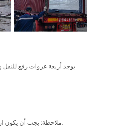
يوجد أربعة عروات رفع للنقل و
ملاحظة: يجب أن يكون ارتفاع السطح النهائي مستويًا. يُنصح باستشارة فني مؤهل.