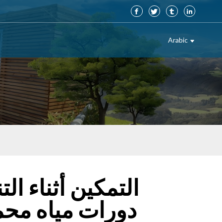
Arabic
التمكين أثناء الت
دورات مياه محم