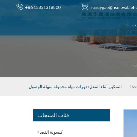
+86 15851318800
sandygao@hsmovableh
يت
ت
التمكين أثناء التنقل: دورات مياه محمولة سهلة الوصول
فئات المنتجات
كبسولة الفضاء