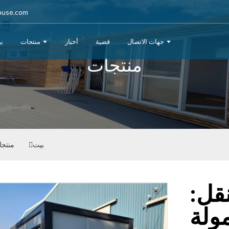
ouse.com
جهات الاتصال
قضية
أخبار
منتجات
ب
منتجات
بيت
منتجا
نقل:
ولة