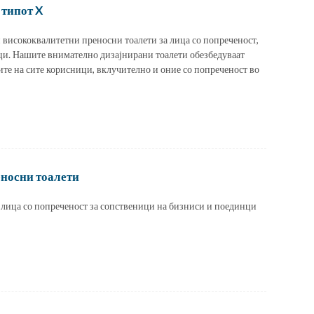
 типот X
и висококвалитетни преносни тоалети за лица со попреченост,
ци. Нашите внимателно дизајнирани тоалети обезбедуваат
ите на сите корисници, вклучително и оние со попреченост во
носни тоалети
а лица со попреченост за сопственици на бизниси и поединци