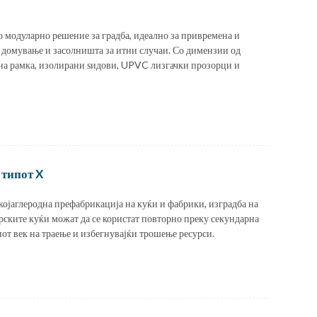
о модуларно решение за градба, идеално за привремена и
а, домување и засолништа за итни случаи. Со димензии од
на рамка, изолирани ѕидови, UPVC лизгачки прозорци и
 типот X
којаглеродна префабрикација на куќи и фабрики, изградба на
ерските куќи можат да се користат повторно преку секундарна
от век на траење и избегнувајќи трошење ресурси.