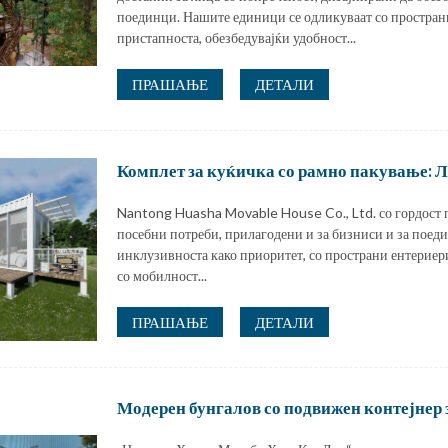
поединци. Нашите единици се одликуваат со простран
пристапноста, обезбедувајќи удобност...
ПРАШАЊЕ
ДЕТАЛИ
Комплет за куќичка со рамно пакување: Ле
Nantong Huasha Movable House Co., Ltd. со гордост п
посебни потреби, прилагодени и за бизниси и за поед
инклузивноста како приоритет, со пространи ентериер
со мобилност...
ПРАШАЊЕ
ДЕТАЛИ
Модерен бунгалов со подвижен контејнер за