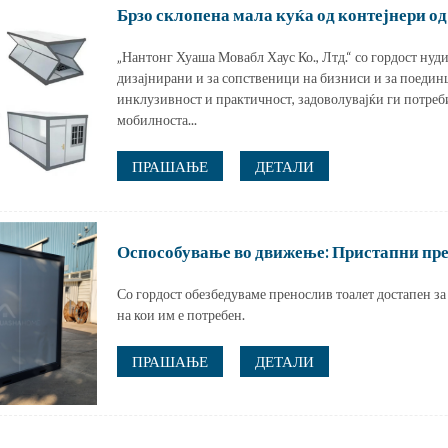
Брзо склопена мала куќа од контејнери од
„Нантонг Хуаша Мовабл Хаус Ко., Лтд.“ со гордост нуд
дизајнирани и за сопственици на бизниси и за поедин
инклузивност и практичност, задоволувајќи ги потреб
мобилноста...
ПРАШАЊЕ
ДЕТАЛИ
Оспособување во движење: Пристапни пре
Со гордост обезбедуваме пренослив тоалет достапен з
на кои им е потребен.
ПРАШАЊЕ
ДЕТАЛИ