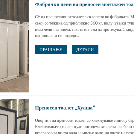
Фабрички цени на преносен монтажен тоа
Сè од преносливиот тоалет е склопено во фабриката. М
секој со тежина од приближно 560 кг, вклучувајќи туш 
цела челична плоча, така што нема да протекува. Станд
национални стандарди...
ПРАШАЊЕ
ДЕТАЛИ
Преносен тоалет „Хуаша“
Овој тип на преносен тоалет со клекнување е многу ба
Клекнувањето тоалет нуди поголема хигиена, особено во
резервоар за чиста вода за миење раце, на дното на рез