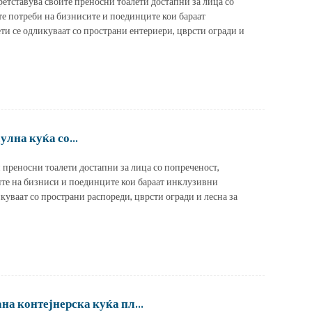
ретставува своите преносни тоалети достапни за лица со
те потреби на бизнисите и поединците кои бараат
и се одликуваат со пространи ентериери, цврсти огради и
лна куќа со...
и преносни тоалети достапни за лица со попреченост,
ите на бизниси и поединците кои бараат инклузивни
уваат со пространи распореди, цврсти огради и лесна за
а контејнерска куќа пл...