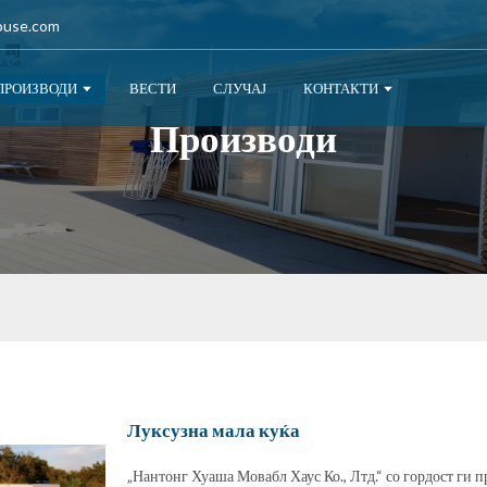
ouse.com
ПРОИЗВОДИ
ВЕСТИ
СЛУЧАЈ
КОНТАКТИ
Производи
Луксузна мала куќа
„Нантонг Хуаша Мовабл Хаус Ко., Лтд.“ со гордост ги п