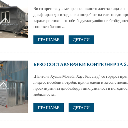
Ви го претставуваме преносливиот тоалет за лица со 
дизајниран да ги задоволи потребите на сите поединци
карактеристики што обезбедуваат удобност, безбедност
сопствен бизнис...
ПРАШАЊЕ
ДЕТАЛИ
БРЗО СОСТАВУВАЧКИ КОНТЕЈНЕР ЗА 2 
„Нантонг Хуаша Мовабл Хаус Ко., Лтд.“ со гордост пре
лица со посебни потреби, прилагодени и за сопствени
проектирани за да обезбедат инклузивност и погодност
мобилноста...
ПРАШАЊЕ
ДЕТАЛИ