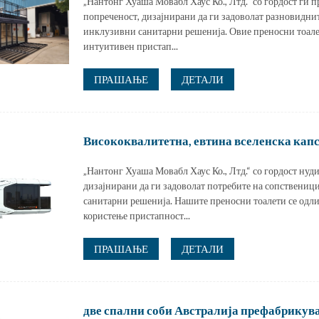
„Нантонг Хуаша Мовабл Хаус Ко., Лтд.“ со гордост ги п
попреченост, дизајнирани да ги задоволат разновидни
инклузивни санитарни решенија. Овие преносни тоалет
интуитивен пристап...
ПРАШАЊЕ
ДЕТАЛИ
Висококвалитетна, евтина вселенска капсу
„Нантонг Хуаша Мовабл Хаус Ко., Лтд.“ со гордост нуд
дизајнирани да ги задоволат потребите на сопствениц
санитарни решенија. Нашите преносни тоалети се одлик
користење пристапност...
ПРАШАЊЕ
ДЕТАЛИ
две спални соби Австралија префабрикуван