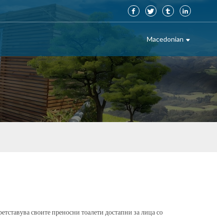
Macedonian
ретставува своите преносни тоалети достапни за лица со