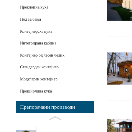
Преклопна куќа
Под за бања
Контејнерска куќа
Интегрирана кабина
Контејнер од лесен челик
Стандарден контејнер
Модуларен контејнер
Проширлива куќа
Препорачани производи