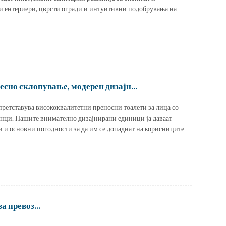
и ентериери, цврсти огради и интуитивни подобрувања на
сно склопување, модерен дизајн...
ретставува висококвалитетни преносни тоалети за лица со
инци. Нашите внимателно дизајнирани единици ја даваат
и и основни погодности за да им се допаднат на корисниците
 превоз...