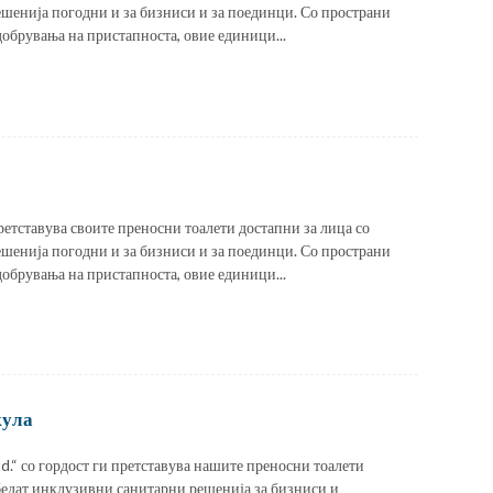
шенија погодни и за бизниси и за поединци. Со пространи
обрувања на пристапноста, овие единици...
ретставува своите преносни тоалети достапни за лица со
шенија погодни и за бизниси и за поединци. Со пространи
обрувања на пристапноста, овие единици...
кула
“ со гордост ги претставува нашите преносни тоалети
збедат инклузивни санитарни решенија за бизниси и