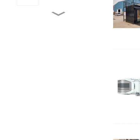
две спални соби во
Австралија со монтажни
контејнери...
БРЗО СОСТАВУВАЧКИ
КОНТЕЈНЕР ЗА 2 ЛИЦА / ...
Брзо склопен конструктор за
мала куќа од типот X...
Оспособување во движење:
Пристапни пор...