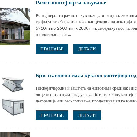
Рамен контејнер за пакување
Контејнерот со рамно пакување е разновидно, еколошк
трајна употреба, како што се канцеларии на локацијат
5910 mm x 2500 mm x 2800 mm, се одликува со челич
прилагодлива еле...
ПРАШАЊЕ
ДЕТАЛИ
Брзо склопена мала куќа од контејнери од
Нискојаглеродна и заштита на животната средина: Нис
лице место со нула загадување. Во исто време, контејн
декорација или расклопување, продолжувајќи го нивни
ПРАШАЊЕ
ДЕТАЛИ