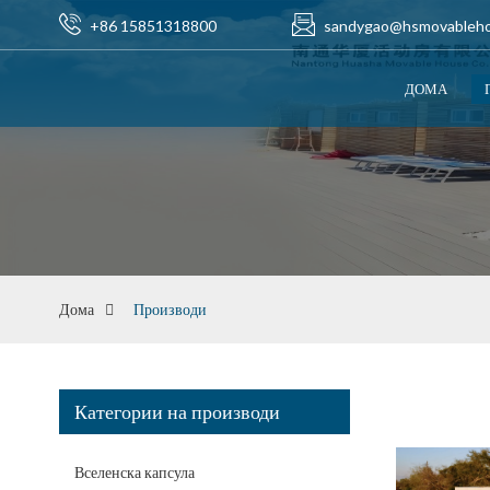
+86 15851318800
sandygao@hsmovableh
ДОМА
Дома
Производи
Категории на производи
Вселенска капсула