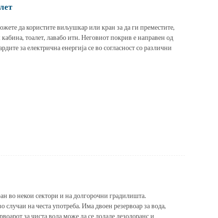
лет
ожете да користите виљушкар или кран за да ги преместите,
кабина, тоалет, лавабо итн. Неговиот покрив е направен од
ардите за електрична енергија се во согласност со различни
ран во некои сектори и на долгорочни градилишта.
 случаи на честа употреба. Има двоен резервоар за вода,
ервоарот за чиста вода може да се додаде дезодоранс и