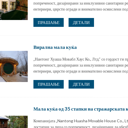
попреченост, дизајнирани за инклузивни санитарни ре
ентериери, цврсти огради и внимателно осмислени под
ПРАШАЊЕ
ДЕТАЛИ
Вирална мала куќа
„Нантонг Хуаша Мовабл Хаус Ко., Лтд.“ со гордост ги п
попреченост, дизајнирани за инклузивни санитарни ре
ентериери, цврсти огради и внимателно осмислени под
ПРАШАЊЕ
ДЕТАЛИ
Мала куќа од 35 стапки на стражарската 
Компанијата „Nantong Huasha Movable House Co., Ltd.
достапни за лица со попреченост, дизајнирани да обе