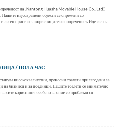
попреченост на „Nantong Huasha Movable House Co., Ltd.“,
. Нашите најсовремени објекти се опремени со
 и лесен пристап за корисниците со попреченост. Идеален за
ЛИЦА / ПОЛА ЧАС
тставува висококвалитетни, преносни тоалети прилагодени за
ци на бизниси и за поединци. Нашите тоалети се внимателно
 за сите корисници, особено за оние со проблеми со