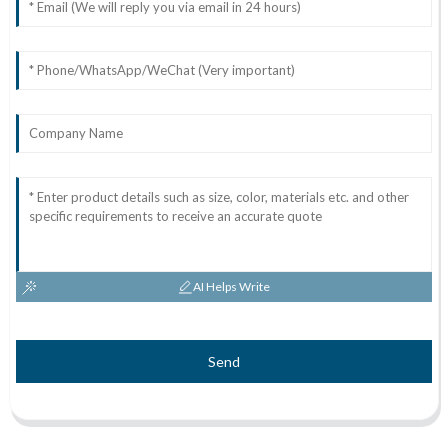
AI Helps Write
Send