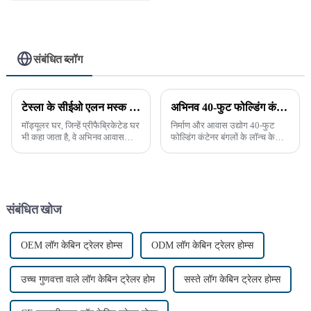
संबंधित ब्लॉग
टेस्ला के सीईओ एलन मस्क ने मॉड्यूलर घरों में नई रुचि जगाई: आवास क्रांति का भविष्य
अभिनव 40-फुट फोल्डिंग कंटेनर बंगला मॉड्यूलर रहने की जगह को फिर से परिभाषित करता है
मॉड्यूलर घर, जिन्हें प्रीफैब्रिकेटेड घर
निर्माण और आवास उद्योग 40-फुट
भी कहा जाता है, वे अभिनव आवास
फोल्डिंग कंटेनर बंगलों के लॉन्च के
इकाइयाँ हैं जिन्हें नियंत्रित फ़ैक्टरी
साथ एक बड़ी छलांग का अनुभव कर
वातावरण में पूर्व-डिज़ाइन किए गए
रहा है। यह अभिनव मॉड्यूलर लिविंग
मॉड्यूल के रूप में बनाया जाता है। इन
समाधान आपको एक शानदार अनुभव
मॉड्यूल को फिर उनके स्थान पर ले
देने का वादा करता है।
जाया जाता है...
संबंधित खोज
OEM लॉग केबिन ट्रेलर होम्स
ODM लॉग केबिन ट्रेलर होम्स
उच्च गुणवत्ता वाले लॉग केबिन ट्रेलर होम
सस्ते लॉग केबिन ट्रेलर होम्स