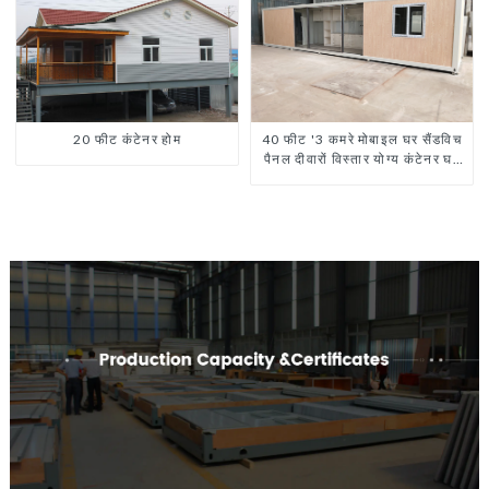
20 फीट कंटेनर होम
40 फीट '3 कमरे मोबाइल घर सैंडविच
पैनल दीवारों विस्तार योग्य कंटेनर घर
3 बेडरूम